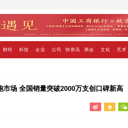
财经
科技
企业
公司
快资讯
商会
文化
艺术
市场 全国销量突破2000万支创口碑新高