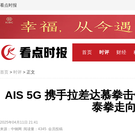
看点时报
首页
时评
财经
首页
>
时评
> 正文
AIS 5G 携手拉差达慕
泰拳走
2025年04月11日 21:41
来源：中钢网 阅读量：4345 会员投稿