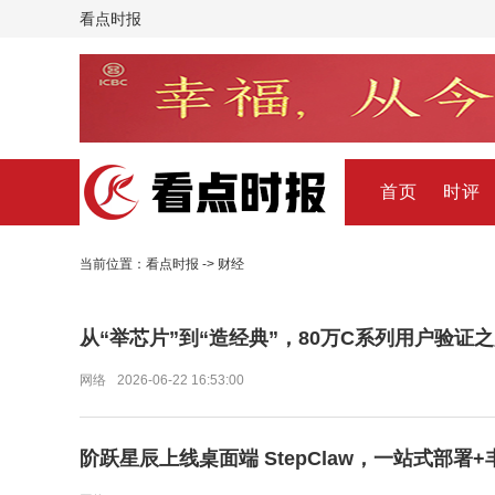
看点时报
首页
时评
当前位置：
看点时报
->
财经
从“举芯片”到“造经典”，80万C系列用户验
网络
2026-06-22 16:53:00
阶跃星辰上线桌面端 StepClaw，一站式部署