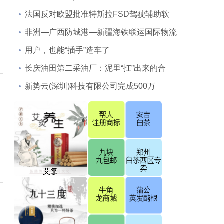
法国反对欧盟批准特斯拉FSD驾驶辅助软
非洲—广西防城港—新疆海铁联运国际物流
用户，也能“插手”造车了
长庆油田第二采油厂：泥里“扛”出来的合
新势云(深圳)科技有限公司完成500万