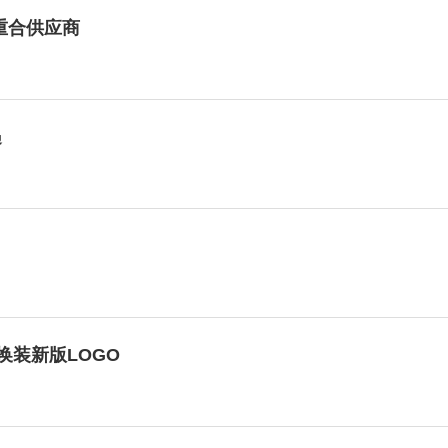
重合供应商
遇
换装新版LOGO