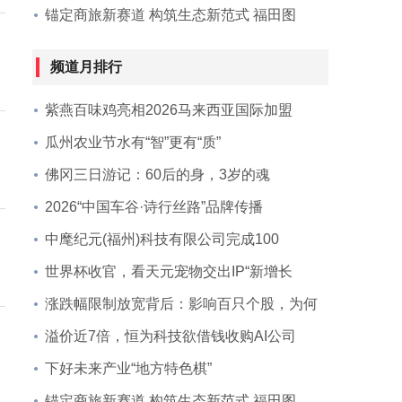
锚定商旅新赛道 构筑生态新范式 福田图
频道月排行
紫燕百味鸡亮相2026马来西亚国际加盟
瓜州农业节水有“智”更有“质”
佛冈三日游记：60后的身，3岁的魂
2026“中国车谷·诗行丝路”品牌传播
中麾纪元(福州)科技有限公司完成100
世界杯收官，看天元宠物交出IP“新增长
涨跌幅限制放宽背后：影响百只个股，为何
溢价近7倍，恒为科技欲借钱收购AI公司
下好未来产业“地方特色棋”
锚定商旅新赛道 构筑生态新范式 福田图