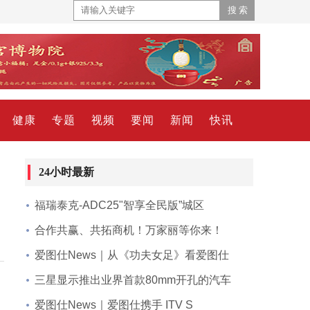
健康
专题
视频
要闻
新闻
快讯
24小时最新
福瑞泰克-ADC25"智享全民版”城区
合作共赢、共拓商机！万家丽等你来！
爱图仕News｜从《功夫女足》看爱图仕
三星显示推出业界首款80mm开孔的汽车
爱图仕News｜爱图仕携手 ITV S